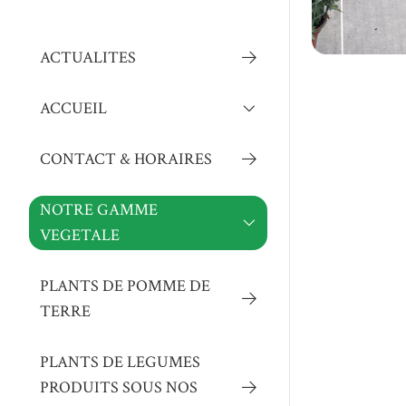
ACTUALITES
ACCUEIL
CARTE CADEAU
CONTACT & HORAIRES
NOTRE GAMME
VEGETALE
PRODUCTION EN DIRECTE
PLANTS DE POMME DE
PETITS FRUITS & FRUITIERS
TERRE
ESPACE ARBRES ET ARBUSTES
LE DEUIL ET L'ENTRETIEN DES
PLANTS DE LEGUMES
SEPULTURES
PRODUITS SOUS NOS
PRODUCTION EN DIRECT DE VOS