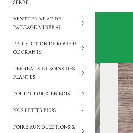
SERRE
PLANTES VIVACES & ANNUELLES
PRODUCTION EN DIRECT POUR
VENTE EN VRAC DE
VOS PLANTS POTAGERS
PAILLAGE MINERAL
PRODUCTION DE ROSIERS
ODORANTS
TERREAUX ET SOINS DES
PLANTES
FOURNITURES EN BOIS
NOS PETITS PLUS
ESPACE POTERIE & DECO
FOIRE AUX QUESTIONS &
BIGALET